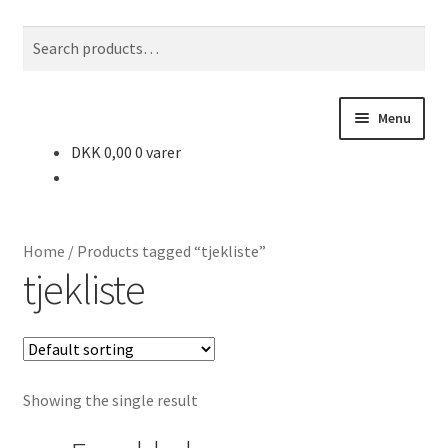
Spring
Spring
Search
S
til
til
for:
e
navigation
indhold
a
r
Menu
c
DKK
0,00
0 varer
h
Forside
Dansk
Home
/
Products tagged “tjekliste”
Matematik
tjekliste
Kristendom
N/T
Showing the single result
Billedkunst