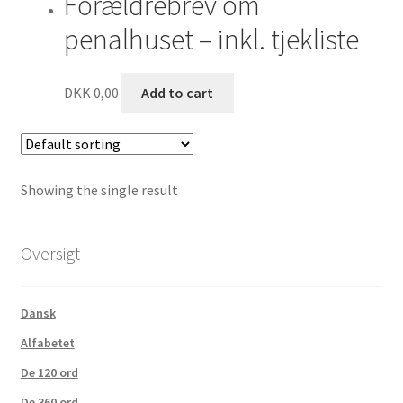
Forældrebrev om
penalhuset – inkl. tjekliste
Klassefiduser
Lærerfiduser
DKK
0,00
Add to cart
Showing the single result
Oversigt
Dansk
Alfabetet
De 120 ord
De 360 ord