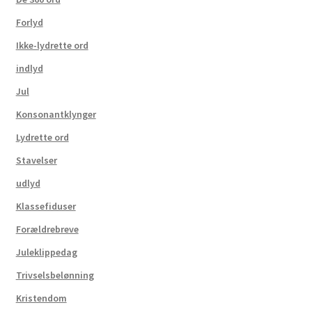
Forlyd
Ikke-lydrette ord
indlyd
Jul
Konsonantklynger
Lydrette ord
Stavelser
udlyd
Klassefiduser
Forældrebreve
Juleklippedag
Trivselsbelønning
Kristendom