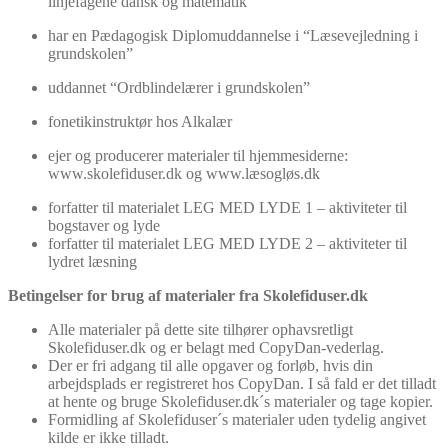
linjefagene dansk og matematik
har en Pædagogisk Diplomuddannelse i “Læsevejledning i
grundskolen”
uddannet “Ordblindelærer i grundskolen”
fonetikinstruktør hos Alkalær
ejer og producerer materialer til hjemmesiderne:
www.skolefiduser.dk og www.læsogløs.dk
forfatter til materialet LEG MED LYDE 1 – aktiviteter til
bogstaver og lyde
forfatter til materialet LEG MED LYDE 2 – aktiviteter til
lydret læsning
Betingelser for brug af materialer fra Skolefiduser.dk
Alle materialer på dette site tilhører ophavsretligt
Skolefiduser.dk og er belagt med CopyDan-vederlag.
Der er fri adgang til alle opgaver og forløb, hvis din
arbejdsplads er registreret hos CopyDan. I så fald er det tilladt
at hente og bruge Skolefiduser.dk´s materialer og tage kopier.
Formidling af Skolefiduser´s materialer uden tydelig angivet
kilde er ikke tilladt.