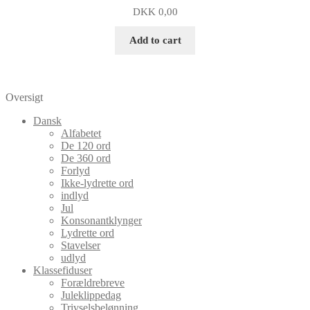
DKK
0,00
Add to cart
Oversigt
Dansk
Alfabetet
De 120 ord
De 360 ord
Forlyd
Ikke-lydrette ord
indlyd
Jul
Konsonantklynger
Lydrette ord
Stavelser
udlyd
Klassefiduser
Forældrebreve
Juleklippedag
Trivselsbelønning