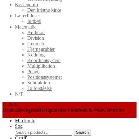
Kristendom
Den kristne kirke
Lærerfiduser
Indkøb
Matematik
Addition
Division
Geometri
Hjernegrubler
Kodning
Koordinatsystem
Multiplikation
Penge
Positionssystemet
Subtraktion
Talforståelse
N/T
© 2026
Handelsbetingelser
Designet med Storefront & WooCommerce
.
Min konto
Søg
Search
Search
for:
Cart
0