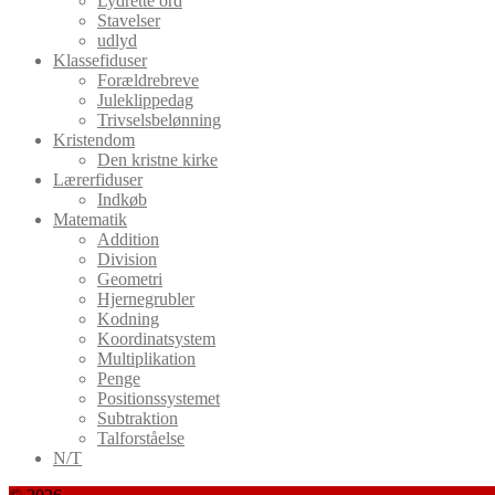
Lydrette ord
Stavelser
udlyd
Klassefiduser
Forældrebreve
Juleklippedag
Trivselsbelønning
Kristendom
Den kristne kirke
Lærerfiduser
Indkøb
Matematik
Addition
Division
Geometri
Hjernegrubler
Kodning
Koordinatsystem
Multiplikation
Penge
Positionssystemet
Subtraktion
Talforståelse
N/T