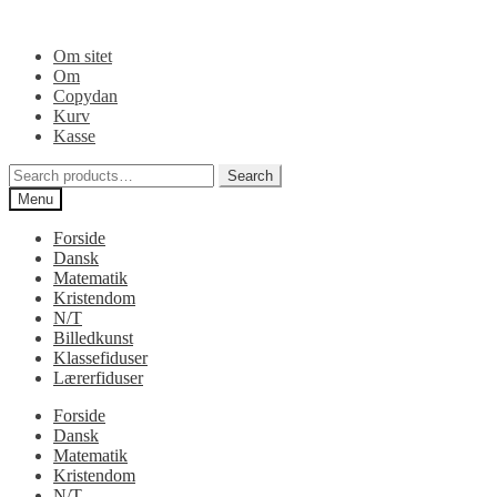
Spring
Spring
til
til
Om sitet
navigation
indhold
Om
Copydan
Kurv
Kasse
Search
Search
for:
Menu
Forside
Dansk
Matematik
Kristendom
N/T
Billedkunst
Klassefiduser
Lærerfiduser
Forside
Dansk
Matematik
Kristendom
N/T