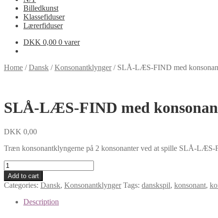
Billedkunst
Klassefiduser
Lærerfiduser
DKK
0,00
0 varer
Home
/
Dansk
/
Konsonantklynger
/
SLÅ-LÆS-FIND med konsonant
SLÅ-LÆS-FIND med konsonant
DKK
0,00
Træn konsonantklyngerne på 2 konsonanter ved at spille SLÅ-LÆS
SLÅ-
LÆS-
Add to cart
FIND
Categories:
Dansk
,
Konsonantklynger
Tags:
danskspil
,
konsonant
,
ko
med
konsonantklynger
Description
quantity