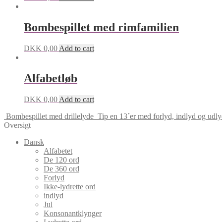
Bombespillet med rimfamilien
DKK
0,00
Add to cart
Alfabetløb
DKK
0,00
Add to cart
Bombespillet med drillelyde
Tip en 13´er med forlyd, indlyd og udly
Oversigt
Dansk
Alfabetet
De 120 ord
De 360 ord
Forlyd
Ikke-lydrette ord
indlyd
Jul
Konsonantklynger