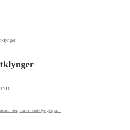
klynger
klynger
-FIND.
nsonanter
,
konsonantklynger
,
spil