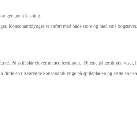
og gentagen læsning.
ynger. Konsonantklynger er anført med både store og med små bogstaver
n farve. På skift slår eleverne med terningen. Øjnene på terningen viser
 finde en tilsvarende konsonantklynge på spillepladen og sætte en centi