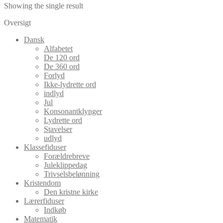
Showing the single result
Oversigt
Dansk
Alfabetet
De 120 ord
De 360 ord
Forlyd
Ikke-lydrette ord
indlyd
Jul
Konsonantklynger
Lydrette ord
Stavelser
udlyd
Klassefiduser
Forældrebreve
Juleklippedag
Trivselsbelønning
Kristendom
Den kristne kirke
Lærerfiduser
Indkøb
Matematik