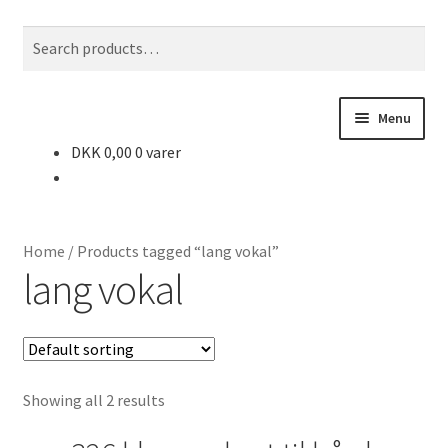
Spring
Spring
Search
S
til
til
for:
e
navigation
indhold
a
r
Menu
c
DKK
0,00
0 varer
h
Forside
Dansk
Home
/
Products tagged “lang vokal”
Matematik
lang vokal
Kristendom
N/T
Showing all 2 results
Billedkunst