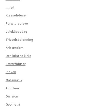
udlyd
Klassefiduser
Forældrebreve
Juleklippedag
Trivselsbelønning
Kristendom
Den kristne kirke
Lærerfiduser
Indkøb
Matematik
Addition
Division
Geometri