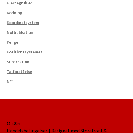
Hjernegrubler
Kodning
Koordinatsystem
Multiplikation
Penge
Positionssystemet
Subtraktion
Talforståelse
N/T
© 2026
Handelsbetingelser
Designet med Storefront &