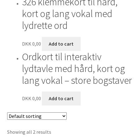
326 klemmekort til hård,
kort og lang vokal med
Klassefiduser
lydrette ord
Lærerfiduser
DKK
0,00
Add to cart
Ordkort til interaktiv
lydtavle med hård, kort og
lang vokal – store bogstaver
DKK
0,00
Add to cart
Showing all 2 results