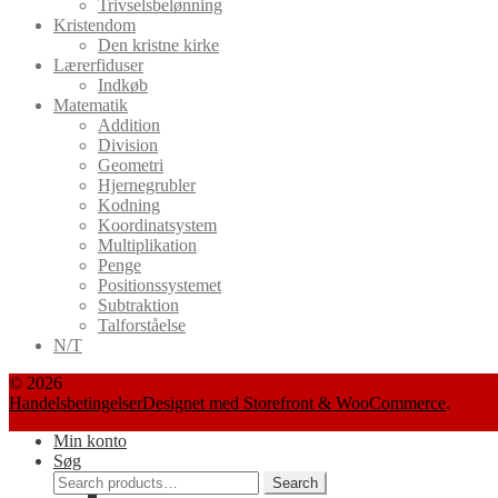
Trivselsbelønning
Kristendom
Den kristne kirke
Lærerfiduser
Indkøb
Matematik
Addition
Division
Geometri
Hjernegrubler
Kodning
Koordinatsystem
Multiplikation
Penge
Positionssystemet
Subtraktion
Talforståelse
N/T
© 2026
Handelsbetingelser
Designet med Storefront & WooCommerce
.
Min konto
Søg
Search
Search