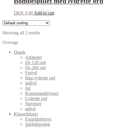
Bombespillet med lydrette ord
DKK
0,00
Add to cart
Showing all 2 results
Oversigt
Dansk
Alfabetet
De 120 ord
De 360 ord
Forlyd
Ikke-lydrette ord
indlyd
Jul
Konsonantklynger
Lydrette ord
Stavelser
udlyd
Klassefiduser
Forældrebreve
Juleklippedag