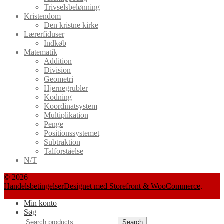
Trivselsbelønning
Kristendom
Den kristne kirke
Lærerfiduser
Indkøb
Matematik
Addition
Division
Geometri
Hjernegrubler
Kodning
Koordinatsystem
Multiplikation
Penge
Positionssystemet
Subtraktion
Talforståelse
N/T
© 2026
Handelsbetingelser
Designet med Storefront & WooCommerce
.
Min konto
Søg
Search
Search