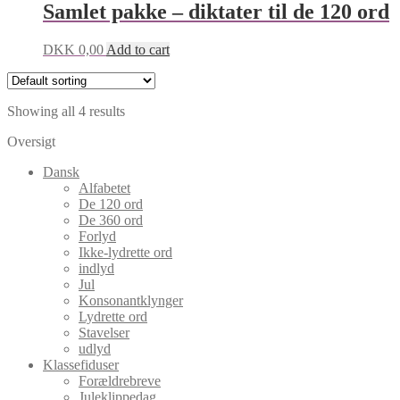
Samlet pakke – diktater til de 120 ord
DKK
0,00
Add to cart
Showing all 4 results
Oversigt
Dansk
Alfabetet
De 120 ord
De 360 ord
Forlyd
Ikke-lydrette ord
indlyd
Jul
Konsonantklynger
Lydrette ord
Stavelser
udlyd
Klassefiduser
Forældrebreve
Juleklippedag