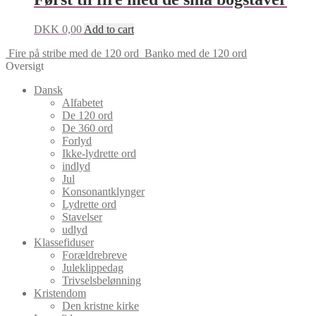
DKK
0,00
Add to cart
Fire på stribe med de 120 ord
Banko med de 120 ord
Oversigt
Dansk
Alfabetet
De 120 ord
De 360 ord
Forlyd
Ikke-lydrette ord
indlyd
Jul
Konsonantklynger
Lydrette ord
Stavelser
udlyd
Klassefiduser
Forældrebreve
Juleklippedag
Trivselsbelønning
Kristendom
Den kristne kirke