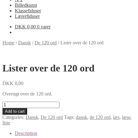
Billedkunst
Klassefiduser
Lærerfiduser
DKK
0,00
0 varer
Home
/
Dansk
/
De 120 ord
/
Lister over de 120 ord
Lister over de 120 ord
DKK
0,00
Oversigt over de 120 ord.
Lister
over
Add to cart
de
Categories:
Dansk
,
De 120 ord
Tags:
dansk
,
de 120 ord
,
læs
,
læse
,
120
liste
ord
quantity
Description