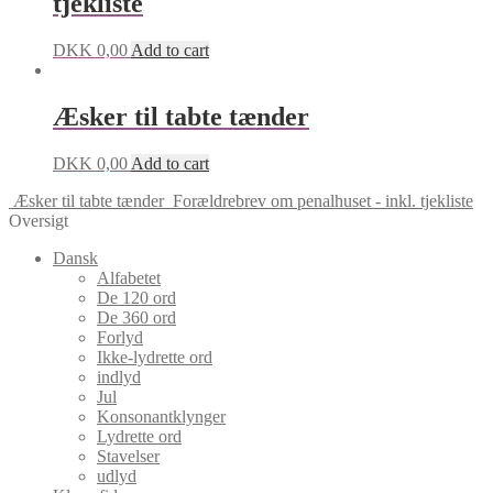
tjekliste
DKK
0,00
Add to cart
Æsker til tabte tænder
DKK
0,00
Add to cart
Æsker til tabte tænder
Forældrebrev om penalhuset - inkl. tjekliste
Oversigt
Dansk
Alfabetet
De 120 ord
De 360 ord
Forlyd
Ikke-lydrette ord
indlyd
Jul
Konsonantklynger
Lydrette ord
Stavelser
udlyd