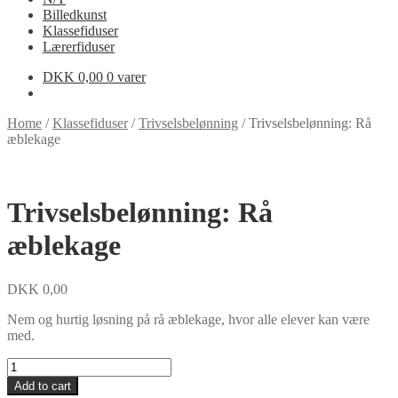
Billedkunst
Klassefiduser
Lærerfiduser
DKK
0,00
0 varer
Home
/
Klassefiduser
/
Trivselsbelønning
/
Trivselsbelønning: Rå
æblekage
Trivselsbelønning: Rå
æblekage
DKK
0,00
Nem og hurtig løsning på rå æblekage, hvor alle elever kan være
med.
Trivselsbelønning:
Rå
Add to cart
æblekage