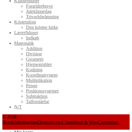
Klassefiduser
Forældrebreve
Juleklippedag
Trivselsbelønning
Kristendom
Den kristne kirke
Lærerfiduser
Indkøb
Matematik
Addition
Division
Geometri
Hjernegrubler
Kodning
Koordinatsystem
Multiplikation
Penge
Positionssystemet
Subtraktion
Talforståelse
N/T
© 2026
Handelsbetingelser
Designet med Storefront & WooCommerce
.