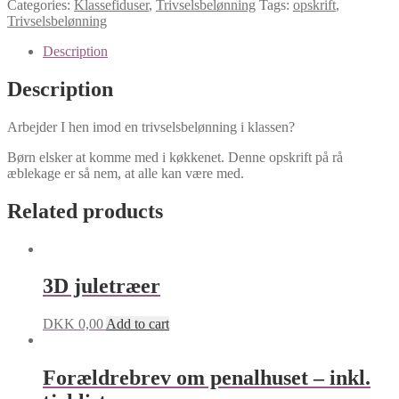
Categories:
Klassefiduser
,
Trivselsbelønning
Tags:
opskrift
,
quantity
Trivselsbelønning
Description
Description
Arbejder I hen imod en trivselsbelønning i klassen?
Børn elsker at komme med i køkkenet. Denne opskrift på rå
æblekage er så nem, at alle kan være med.
Related products
3D juletræer
DKK
0,00
Add to cart
Forældrebrev om penalhuset – inkl.