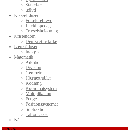
Stavelser
udlyd
Klassefiduser
Forældrebreve
Juleklippedag
Trivselsbelønning
Kristendom
Den kristne kirke
Lærerfiduser
Indkøb
Matematik
Addition
Division
Geometri
Hjernegrubler
Kodning
Koordinatsystem
Multiplikation
Penge
Positionssystemet
Subtraktion
Talforståelse
N/T
© 2026