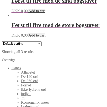
Først til fire med de små bogstaver
DKK
0,00
Add to cart
Først til fire med de store bogstaver
DKK
0,00
Add to cart
Showing all 3 results
Oversigt
Dansk
Alfabetet
De 120 ord
De 360 ord
Forlyd
Ikke-lydrette ord
indlyd
Jul
Konsonantklynger
Lydrette ord