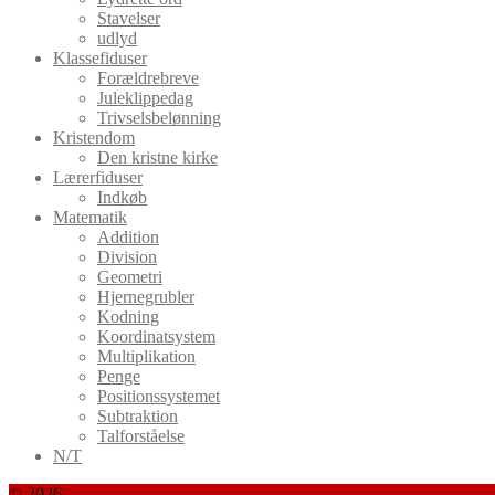
Stavelser
udlyd
Klassefiduser
Forældrebreve
Juleklippedag
Trivselsbelønning
Kristendom
Den kristne kirke
Lærerfiduser
Indkøb
Matematik
Addition
Division
Geometri
Hjernegrubler
Kodning
Koordinatsystem
Multiplikation
Penge
Positionssystemet
Subtraktion
Talforståelse
N/T
© 2026