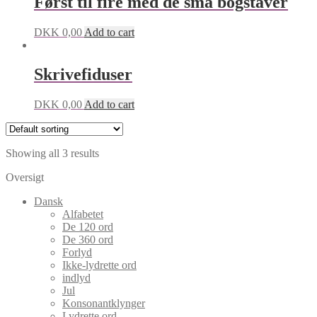
Først til fire med de små bogstaver
DKK
0,00
Add to cart
Skrivefiduser
DKK
0,00
Add to cart
Showing all 3 results
Oversigt
Dansk
Alfabetet
De 120 ord
De 360 ord
Forlyd
Ikke-lydrette ord
indlyd
Jul
Konsonantklynger
Lydrette ord