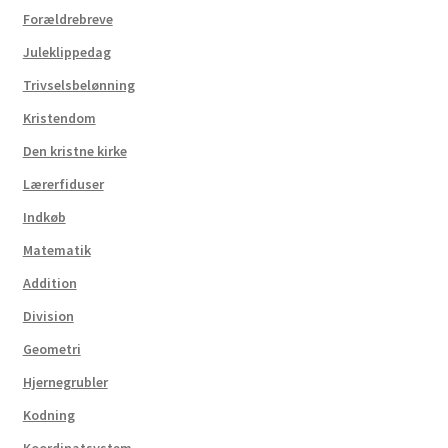
Forældrebreve
Juleklippedag
Trivselsbelønning
Kristendom
Den kristne kirke
Lærerfiduser
Indkøb
Matematik
Addition
Division
Geometri
Hjernegrubler
Kodning
Koordinatsystem