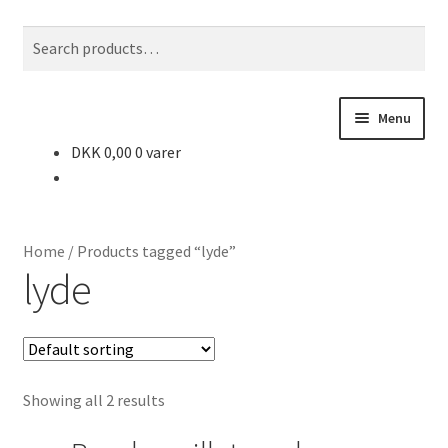
Spring
Spring
Search
S
til
til
for:
e
navigation
indhold
a
r
Menu
c
DKK
0,00
0 varer
h
Forside
Dansk
Home
/
Products tagged “lyde”
Matematik
lyde
Kristendom
N/T
Showing all 2 results
Billedkunst