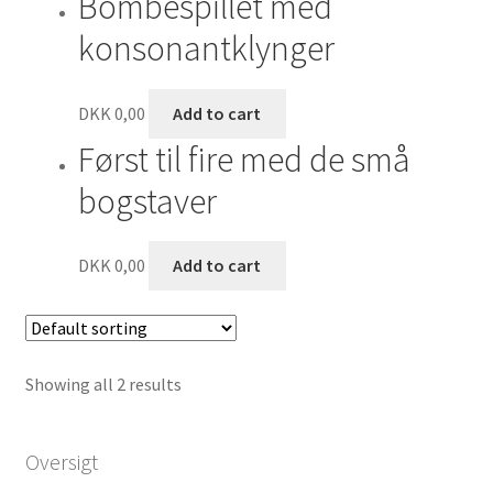
Bombespillet med
konsonantklynger
Klassefiduser
Lærerfiduser
DKK
0,00
Add to cart
Først til fire med de små
bogstaver
DKK
0,00
Add to cart
Showing all 2 results
Oversigt