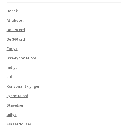
Dansk
Alfabetet
De 120 ord
De 360 ord
Forlyd
Ikke-lydrette ord
indlyd
Jul
Konsonantklynger
Lydrette ord
Stavelser
udlyd
Klassefiduser