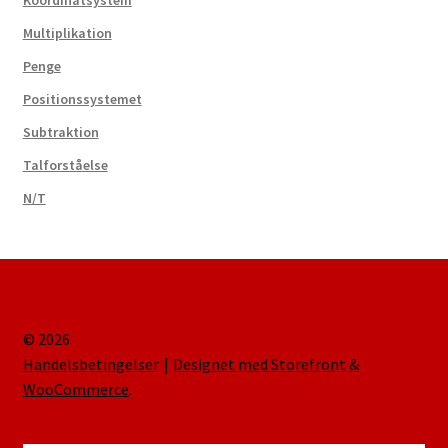
Multiplikation
Penge
Positionssystemet
Subtraktion
Talforståelse
N/T
© 2026
Handelsbetingelser
Designet med Storefront &
WooCommerce
.