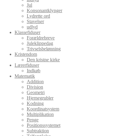
Jul
Konsonantklynger
Lydrette ord
Stavelser
udlyd
Klassefiduser
Forældrebreve
Juleklippedag
Trivselsbelønning
Kristendom
Den kristne kirke
Lærerfiduser
Indkøb
Matematik
Addition
Division
Geometri
Hjernegrubler
Kodning
Koordinatsystem
Multiplikation
Penge
Positionssystemet
Subtraktion