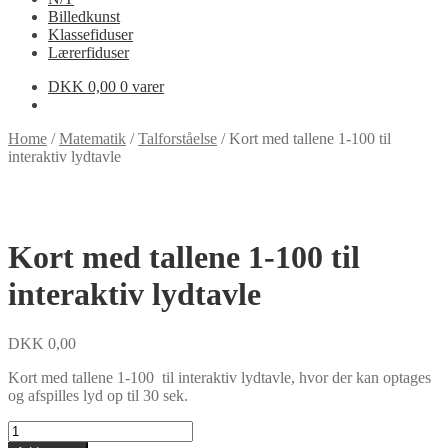
Billedkunst
Klassefiduser
Lærerfiduser
DKK
0,00
0 varer
Home
/
Matematik
/
Talforståelse
/
Kort med tallene 1-100 til
interaktiv lydtavle
Kort med tallene 1-100 til
interaktiv lydtavle
DKK
0,00
Kort med tallene 1-100 til interaktiv lydtavle, hvor der kan optages
og afspilles lyd op til 30 sek.
Kort
med