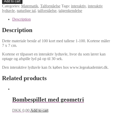
Add to cart
tallene
Categories:
Matematik
,
Talforståelse
Tags:
interaktiv
,
interaktiv
1-
lydtavle
,
naturlige tal
,
talforståelse
,
talgenkendelse
100
til
Description
interaktiv
lydtavle
Description
quantity
Dette materiale består af 100 kort med tallene 1-100. Kortene måler
7 x 7 cm.
Kortene er tilpasset en interaktiv lydtavle, hvor du som lærer kan
optage og afspille lyd på op til 30 sek.
Den interaktive lydtavle kan fx købes hos www.legeakademiet.dk.
Related products
Bombespillet med geometri
DKK
0,00
Add to cart