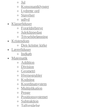
Jul
Konsonantklynger
Lydrette ord
Stavelser
udlyd
Klassefiduser
Forældrebreve
Juleklippedag
Trivselsbelønning
Kristendom
Den kristne kirke
Lærerfiduser
Indkøb
Matematik
Addition
Division
Geometri
Hjernegrubler
Kodning
Koordinatsystem
Multiplikation
Penge
Positionssystemet
Subtraktion
Talforståelse