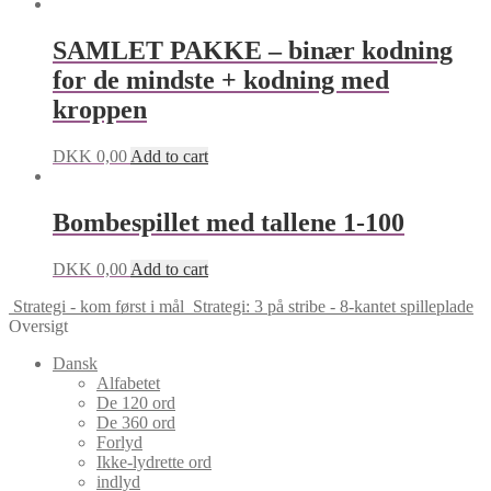
SAMLET PAKKE – binær kodning
for de mindste + kodning med
kroppen
DKK
0,00
Add to cart
Bombespillet med tallene 1-100
DKK
0,00
Add to cart
Strategi - kom først i mål
Strategi: 3 på stribe - 8-kantet spilleplade
Oversigt
Dansk
Alfabetet
De 120 ord
De 360 ord
Forlyd
Ikke-lydrette ord
indlyd