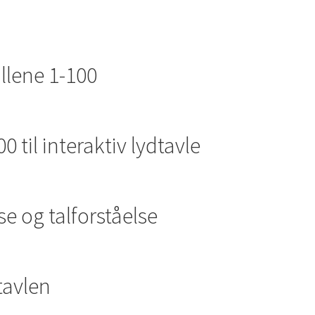
llene 1-100
0 til interaktiv lydtavle
se og talforståelse
tavlen