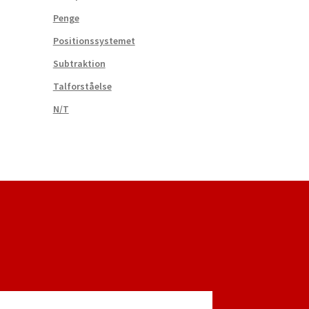
Penge
Positionssystemet
Subtraktion
Talforståelse
N/T