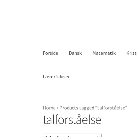
Spring
Spring
til
til
navigation
indhold
Forside
Dansk
Matematik
Kris
Lærerfiduser
Home
/
Products tagged “talforståelse”
talforståelse