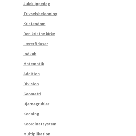
Juleklippedag
Trivselsbelønning
Kristendom
Den kristne kirke
Lærerfiduser
Indkøb
Matematik
Addition
Division
Geometri
Hjernegrubler
Kodning
Koordinatsystem
Multiplikation