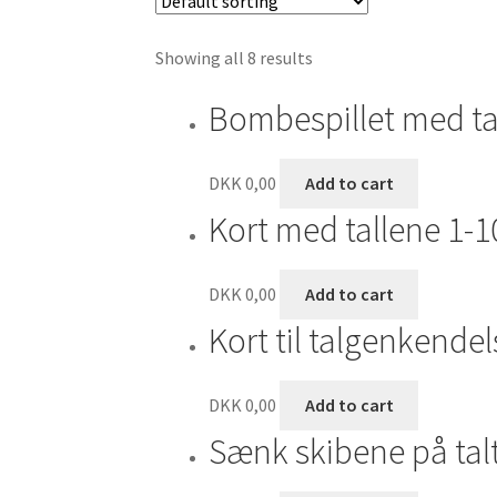
Showing all 8 results
Bombespillet med ta
DKK
0,00
Add to cart
Kort med tallene 1-10
DKK
0,00
Add to cart
Kort til talgenkendel
DKK
0,00
Add to cart
Sænk skibene på tal