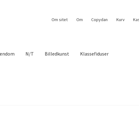
Om sitet
Om
Copydan
Kurv
Ka
tendom
N/T
Billedkunst
Klassefiduser