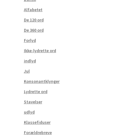
Alfabetet
De 120 ord
De 360 ord
Forlyd
Ikke-lydrette ord
indlyd
Jul
Konsonantklynger
Lydrette ord
Stavelser
udlyd
Klassefiduser
Forældrebreve