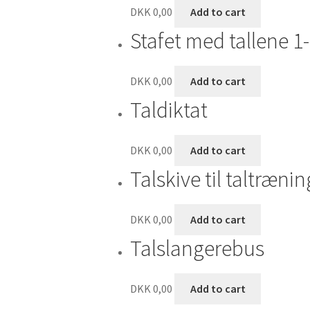
DKK
0,00
Add to cart
Stafet med tallene 1
DKK
0,00
Add to cart
Taldiktat
DKK
0,00
Add to cart
Talskive til taltrænin
DKK
0,00
Add to cart
Talslangerebus
DKK
0,00
Add to cart